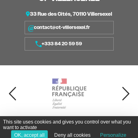
33 Rue des Cités, 70110 Villersexel
contact@ot-villersexel.fr
+333 84 20 59 59
This site uses cookies and gives you control over what you
Copyright ©2026 - OT Villersexel - Tous droits réservés -
want to activate
Réalisation
Torop.Net
- Site mis à jour avec
WSB
-
Mentions
OK, accept all
Deny all cookies
Personalize